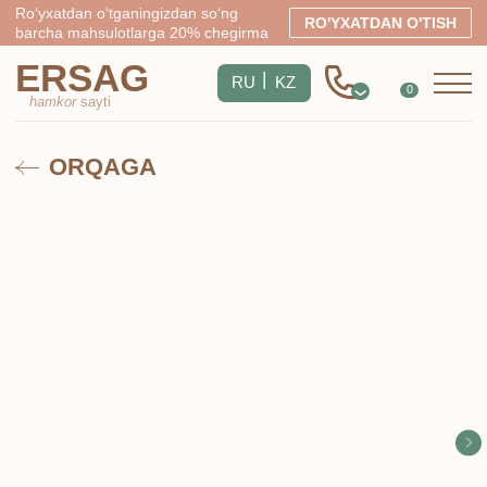
Ro‘yxatdan o‘tganingizdan so‘ng
RO'YXATDAN O'TISH
barcha mahsulotlarga 20% chegirma
ERSAG
|
RU
KZ
0
hamkor
sayti
ORQAGA