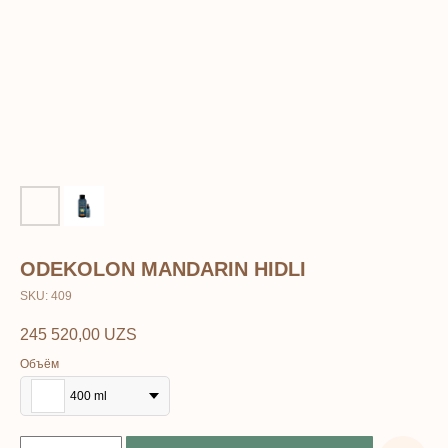
ODEKOLON MANDARIN HIDLI
SKU:
409
245 520,00
UZS
Объём
ERSAG
400 ml
hamkor
sayti