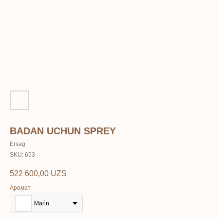
BADAN UCHUN SPREY
Ersag
SKU:
653
ERSAG
522 600,00
UZS
Аромат
hamkor
sayti
Mari̇n