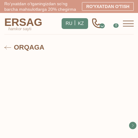
Ro‘yxatdan o‘tganingizdan so‘ng
RO'YXATDAN O'TISH
barcha mahsulotlarga 20% chegirma
ERSAG
|
RU
KZ
0
hamkor
sayti
ORQAGA