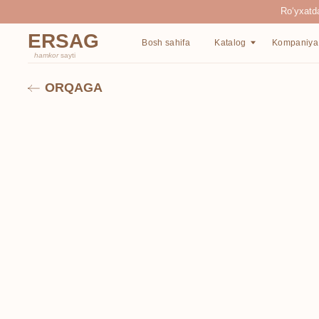
Ro‘yxatdan o‘tgan
ERSAG
Bosh sahifa
Katalog
Kompaniya haqida
hamkor
sayti
ORQAGA