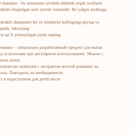
shampun - bu muntazam ravishda ishlatish orqali sochlarni
ishlab chiqarilgan soch yuvish vositasidir. Bo’yalgan sochlarga
straktli shampunni bir oz miqdorini kaftingizga quying va
ganda, takrorlang.
rni qo’li yetmaydigan joyda saqlang.
машки – специально разработанный продукт для мытья
од за волосами при регулярном использовании. Можно с
нных волос.
оличество шампуня с экстрактом желтой ромашки на
лосы. Повторить по необходимости.
 в недоступном для детей месте.
atalog
adlar va vitaminlar