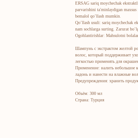
ERSAG sariq moychechak ekstraktli 
parvarishini ta'minlaydigan maxsus 
bemalol qo’llash mumkin.
Qo’llash usuli: sariq moychechak ek
nam sochlarga surting. Zarurat bo’l
Ogohlantirishlar: Mahsulotni bolala
Шампунь с экстрактом желтой ро
волос, который поддерживает ух
легкостью применять для окраше
Применение: налить небольшое к
ладонь и нанести на влажные во
Предупреждения: хранить продукт
Объём: 300 мл
Страна: Турция
Bosh sahifa
K
Kompaniya haqida
B