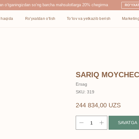
ingizdan so‘ng barcha mahsulotlarga 20% chegirma
RO'YXATDAN O'TISH
Ro'yxatdan o'tish
To‘lov va yetkazib berish
Marketing
Kontaktlar
SARIQ MOYCHEC
Ersag
SKU:
319
244 834,00
UZS
SAVATGA