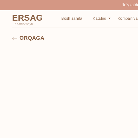
Ro‘yxatdan o‘tgan
ERSAG
Bosh sahifa
Katalog
Kompaniya haqida
hamkor
sayti
ORQAGA