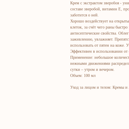
Крем с экстрактом зверобоя - ун
составе зверобой, витамин Е, пр
заботится о ней.
Хорошо воздействует на открыты
клеток, за счёт чего раны быстр
антисептические свойства. Обле
заживлению, увлажняет. Препят
использовать от пятен на коже. 
Эффективен в использовании от 
Применение: небольшое количест
нежными движениями распредели
сутки – утром и вечером.
Объем: 100 мл
Уход за лицом и телом: Кремы и
Bosh sahifa
K
Kompaniya haqida
B