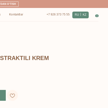
|
+7 926 373 75 55
RU
KZ
0
STRAKTILI KREM