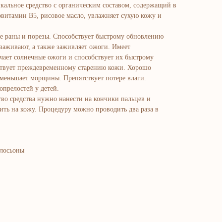
икальное средство с органическим составом, содержащий в
овитамин В5, рисовое масло, увлажняет сухую кожу и
е раны и порезы. Способствует быстрому обновлению
о заживают, а также заживляет ожоги. Имеет
гчает солнечные ожоги и способствует их быстрому
ствует преждевременному старению кожи. Хорошо
Уменьшает морщины. Препятствует потере влаги.
опрелостей у детей.
во средства нужно нанести на кончики пальцев и
ть на кожу. Процедуру можно проводить два раза в
 лосьоны
atalog
adlar va vitaminlar