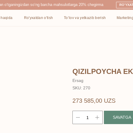
ingizdan so‘ng barcha mahsulotlarga 20% chegirma
RO'YXATDAN O'TISH
Ro'yxatdan o'tish
To‘lov va yetkazib berish
Marketing
Kontaktlar
QIZILPOYCHA EK
Ersag
SKU:
270
273 585,00
UZS
SAVATGA