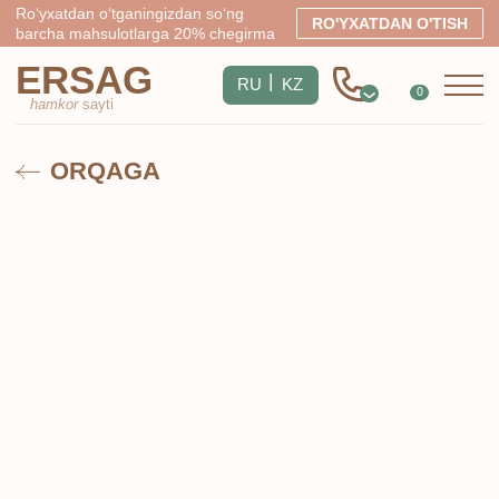
Ro‘yxatdan o‘tganingizdan so‘ng
RO'YXATDAN O'TISH
barcha mahsulotlarga 20% chegirma
ERSAG
|
RU
KZ
0
hamkor
sayti
ORQAGA