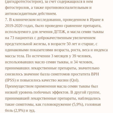
(дигидротестостерон), за счет содержащихся в нем
фитостеролов, а также противовоспалительным и
антиоксидантным действием.
7. В клиническом исследовании, проведенном в Иране в
2019-2020 годах, было проведено сравнение препарата,
используемого для лечения ДГПЖ, и масла семян тыквы
на 73 пациентах с доброкачественным увеличением
предстательной железы, в возрасте 50 лет и старше, с
одинаковыми показателями возраста, роста, веса и индекса
массы тела. По истечении 3 месяцев у 39 человек,
ERSAG
использовавших масло семян тыквы, и 34 человек,
принимавших лекарственные препараты, значительно
hamkor
sayti
снизилось значение балла симптомов простатита BPH
(IPSS) и повысилось качество жизни (Qol).
Преимуществом применения масла семян тыквы был
Bosh sahifa
Katalog
низкий уровень побочных эффектов. В другой группе,
Kompaniya haqida
Badlar va vitaminlar
принимавшей лекарственные препараты, наблюдались
Marketing
Yuz va tana uchun
такие симптомы, как головокружение (5,9%), головная
боль (2,9%) и зуд.
Ro'yxatdan o'tish
Sochlar uchun