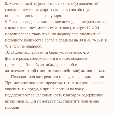
8. Мочегонный эффект семян тыквы, обусловленный
To‘lov va yetkazib berish
Shaxsiy gigiyena
содержанием в них жирных кислот, способствует
Kontaktlar
Uy uchun
опорожнению мочевого пузыря.
Ommaviy oferta
Kosmetika
9. Было проведено клиническое исследование роста волос
Maxfiylik siyosati
Parfyumeriya
с использованием масла семян тыквы, и через 12 и 24
недели после начала лечения наблюдалось увеличение
To'qimachilik
исходного количества волос в среднем на 30 и 40 % (5 и 10
Bolalar uchun
% в группе плацебо).
10. В ходе исследований было установлено, что
+7 926 373 75 55
фитостеролы, содержащиеся в масле, обладают
ersagmedia@yandex.ru
противогрибковой, антибактериальной и
WHATSAPP
TELEGRAM
антигельминтной (глистогонное действие) активностью.
TELEGRAM'DAGI
11. Подходит для внутреннего и наружного применения.
YANGILIKLAR
При массаже помогает предотвратить выпадение волос и
© 2024 ERSAG. Barcha huquqlar himoyalangan
укрепить их пряди, а при нанесении на кожу
поддерживает ее увлажненность благодаря содержанию
витаминов А, Е и помогает предотвратить появление
морщин.