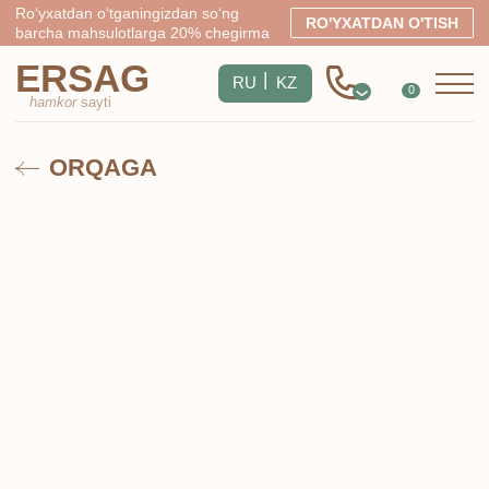
Ro‘yxatdan o‘tganingizdan so‘ng
RO'YXATDAN O'TISH
barcha mahsulotlarga 20% chegirma
ERSAG
|
RU
KZ
0
hamkor
sayti
ORQAGA