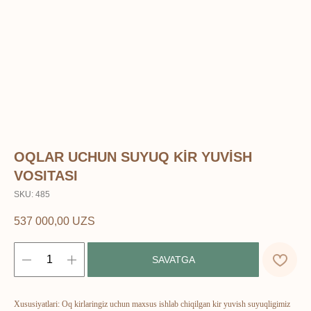
OQLAR UCHUN SUYUQ KİR YUVİSH
VOSITASI
SKU:
485
ERSAG
537 000,00
UZS
hamkor
sayti
SAVATGA
Bosh sahifa
Katalog
Kompaniya haqida
Badlar va vitaminlar
Xususiyatlari: Oq kirlaringiz uchun maxsus ishlab chiqilgan kir yuvish suyuqligimiz