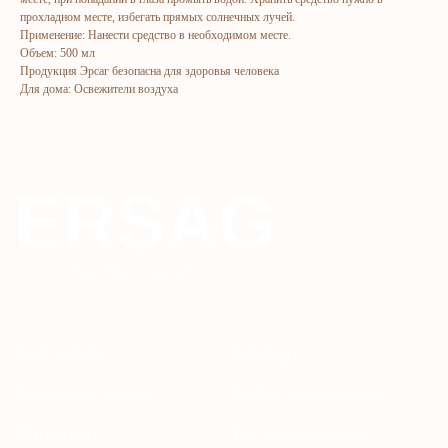
прохладном месте, избегать прямых солнечных лучей.
Kompaniya haqida
Badlar va vitaminlar
Применение: Нанести средство в необходимом месте.
Объем: 500 мл
Marketing
Yuz va tana uchun
Продукция Эрсаг безопасна для здоровья человека
Ro'yxatdan o'tish
Sochlar uchun
Для дома: Освежители воздуха
To‘lov va yetkazib berish
Shaxsiy gigiyena
Kontaktlar
Uy uchun
Ommaviy oferta
Kosmetika
Maxfiylik siyosati
Parfyumeriya
To'qimachilik
Bolalar uchun
+7 926 373 75 55
ersagmedia@yandex.ru
WHATSAPP
TELEGRAM
TELEGRAM'DAGI
YANGILIKLAR
© 2024 ERSAG. Barcha huquqlar himoyalangan