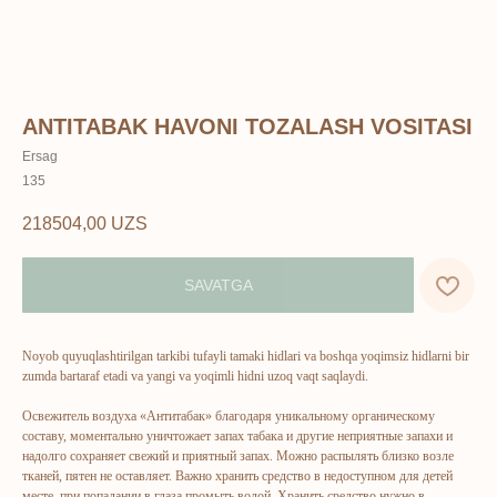
ANTITABAK HAVONI TOZALASH VOSITASI
Ersag
135
218504,00
UZS
SAVATGA
Noyob quyuqlashtirilgan tarkibi tufayli tamaki hidlari va boshqa yoqimsiz hidlarni bir
ERSAG
zumda bartaraf etadi va yangi va yoqimli hidni uzoq vaqt saqlaydi.
Освежитель воздуха «Антитабак» благодаря уникальному органическому
hamkor
sayti
составу, моментально уничтожает запах табака и другие неприятные запахи и
надолго сохраняет свежий и приятный запах. Можно распылять близко возле
тканей, пятен не оставляет. Важно хранить средство в недоступном для детей
Bosh sahifa
Katalog
месте, при попадании в глаза промыть водой. Хранить средство нужно в