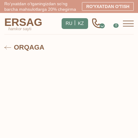
Ro‘yxatdan o‘tganingizdan so‘ng
RO'YXATDAN O'TISH
barcha mahsulotlarga 20% chegirma
ERSAG
|
RU
KZ
0
hamkor
sayti
ORQAGA